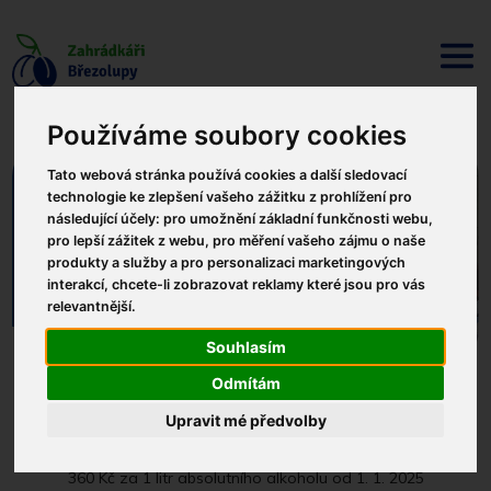
Používáme soubory cookies
Aktuality
Tato webová stránka používá cookies a další sledovací
technologie ke zlepšení vašeho zážitku z prohlížení pro
Aktualizace cen
následující účely:
pro umožnění základní funkčnosti webu
,
pro lepší zážitek z webu
,
pro měření vašeho zájmu o naše
služeb pro
produkty a služby a pro personalizaci marketingových
sezónu 2024
interakcí
,
chcete-li zobrazovat reklamy které jsou pro vás
relevantnější
.
Souhlasím
Odmítám
Ceník aktuálních služeb na rok 2024:
Upravit mé předvolby
Pálení ovocných kvasů
360 Kč za 1 litr absolutního alkoholu od 1. 1. 2025