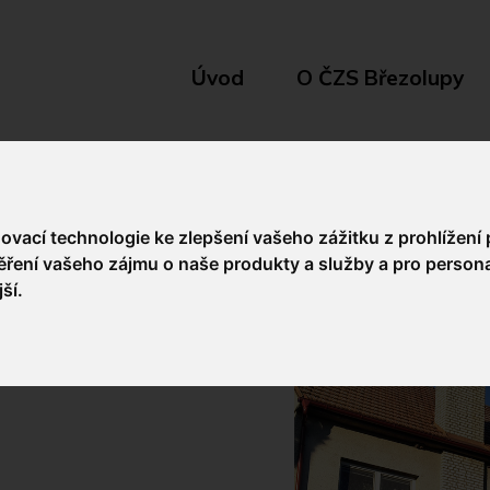
Úvod
O ČZS Březolupy
ovací technologie ke zlepšení vašeho zážitku z prohlížení 
ěření vašeho zájmu o naše produkty a služby a pro persona
jší
.