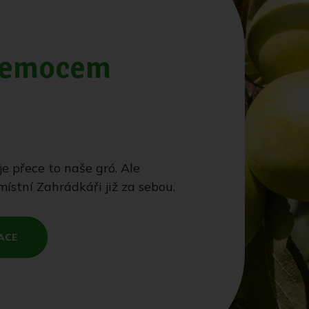
nemocem
 je přece to naše gró. Ale
místní Zahrádkáři již za sebou.
ACE